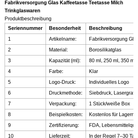
Fabrikversorgung Glas Kaffeetasse Teetasse Milch
Trinkglaswaren
Produktbeschreibung
Seriennummer
Besonderheit
Beschreibung
1
Artikelname:
Fabrikversorgung Glas
2
Material:
Borosilikatglas
3
Kapazität (ml):
80 ml, 250 ml, 350 ml,
4
Farbe:
Klar
5
Logo-Druck:
Individuelles Logo
6
Druckmethode:
Siebdruck, Lasergrav
7
Verpackung:
1 Stück/weiße Box
8
Beispielkosten:
Kostenlos für Lagermu
9
Zertifizierung:
FDA, Lebensmittelqual
10
Lieferzeit:
In der Regel 7–30 Tag