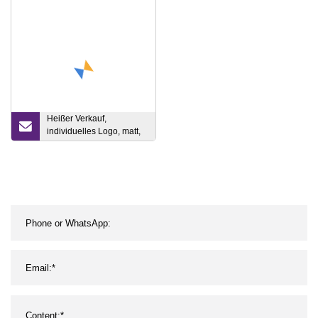
Honigglaswaren
Bourbon-Glaswaren in
einer Geschenkbox aus
Holz, hergestellt in China
Heißer Verkauf,
individuelles Logo, matt,
Heimdekoration,
Geschenk, moderne
Luxus-
Hochzeitsdekoration,
Keramik-Porzellan-Vasen
für Veranstaltungen