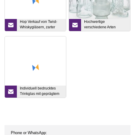
Hop Verkauf von Twist-
Hochwertige
Whiskygläsern, zarter
verschiedene Arten
Weintrinkbecher,
transparenter
Bourbon-Glaswaren in
Glasblumenvasen für die
einer Geschenkbox aus
Inneneinrichtung
Holz, hergestellt in China
Individuell bedrucktes
Trinkglas mit geprägtem
Ripple-Einweg-
Kaffeebecher