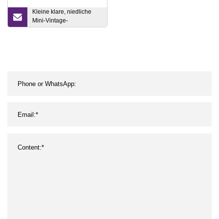
Kleine klare, niedliche
Mini-Vintage-
Dekorationen, Zuhause,
Tisch, Blumendekoration,
Glasvasen für rustikale
Hochzeiten