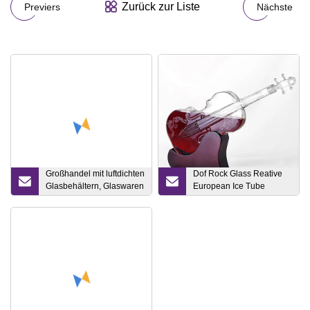
Zurück zur Liste
Previers
Nächste
Großhandel mit luftdichten
Dof Rock Glass Reative
Glasbehältern, Glaswaren
European Ice Tube
für die
Pattern Glas Flachglas
Lebensmittelaufbewahrung
Whisky Weinglas
mit Klappdeckel